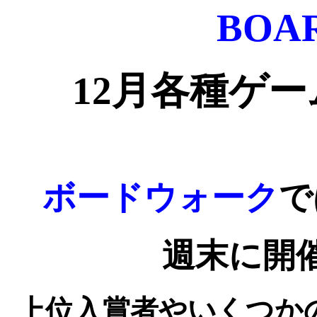
BOA
12月各種ゲ
ボードウォーク
で
週末に開
上位入賞者やいくつか